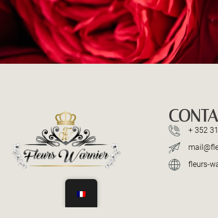
CONTA
+ 352 31
mail@fle
fleurs-wa